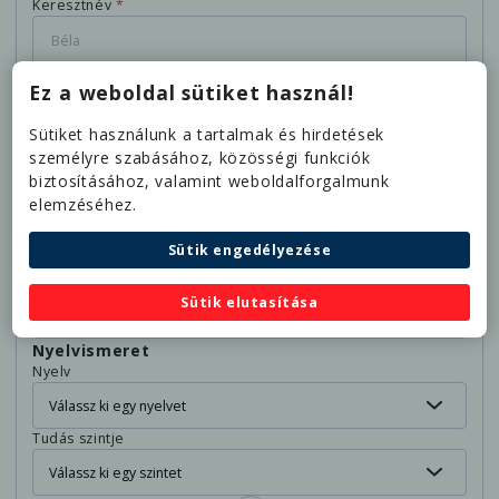
Keresztnév
*
E-mail címed
*
Ez a weboldal sütiket használ!
Sütiket használunk a tartalmak és hirdetések
Telefonszámod
*
személyre szabásához, közösségi funkciók
biztosításához, valamint weboldalforgalmunk
elemzéséhez.
Melyik településen élsz?
*
Sütik engedélyezése
Születési idő
Sütik elutasítása
Nyelvismeret
Nyelv
Tudás szintje