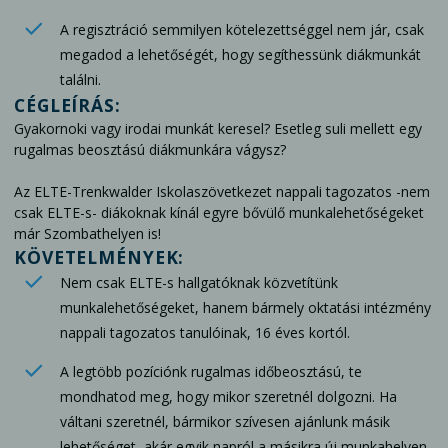
A regisztráció semmilyen kötelezettséggel nem jár, csak
megadod a lehetőségét, hogy segíthessünk diákmunkát
találni.
CÉGLEÍRÁS:
Gyakornoki vagy irodai munkát keresel? Esetleg suli mellett egy
rugalmas beosztású diákmunkára vágysz?
Az ELTE-Trenkwalder Iskolaszövetkezet nappali tagozatos -nem
csak ELTE-s- diákoknak kínál egyre bővülő munkalehetőségeket
már Szombathelyen is!
KÖVETELMÉNYEK:
Nem csak ELTE-s hallgatóknak közvetítünk
munkalehetőségeket, hanem bármely oktatási intézmény
nappali tagozatos tanulóinak, 16 éves kortól.
A legtöbb pozíciónk rugalmas időbeosztású, te
mondhatod meg, hogy mikor szeretnél dolgozni. Ha
váltani szeretnél, bármikor szívesen ajánlunk másik
lehetőséget, akár egyik napról a másikra új munkahelyen