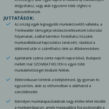
dolgozhatsz, vagy akár egyszerre több céghez is
kiközvetíthetünk.
JUTTATÁSOK:
Az ország egyik legnagyobb munkaközvetítő vállalata, a
Trenkwalder támogatja iskolaszövetkezetünk toborzási
folyamatait, ezáltal bármikor fordulhatsz hozzánk
munkavállalással kapcsolatos tanácsért, ráadásul a
diákéveid után is számíthatsz ránk az álláskeresésben.
Ajánlataink száma szinte napról-napra bővül, Budapest
mellett már SZOMBATHELYEN is egyre több
munkalehetőséget kínálunk felétek.
Elektronikusan történik a beléptetésed, így gyorsan és
egyszerűen, akár az otthonodban is aláírhatod a
szerződésedet.
Bármilyen munkatapasztalatnak nagy értéke lehet később
a munkaerőpiacon, amely magasabbra fog pozícionálni a