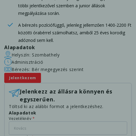
többi jelentkezővel szemben a junior állások
megpályázása során.
A bérezés pozíciófüggő, jelenleg jellemzően 1400-2200 Ft
közötti órabérrel számolhatsz, amiből 25 éves korodig
adóznod sem kell.
Alapadatok
Helyszín: Szombathely
Adminisztráció
Bérezés: Bér megegyezés szerint
Jelentkezem
Jelenkezz az állásra könnyen és
egyszerűen.
Töltsd ki az alábbi formot a jelentkezéshez.
Alapadatok
Vezetéknév
*