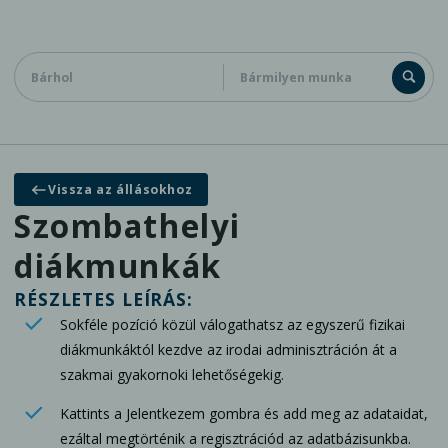
Diákoknak
Cégeknek
Kapcsolat
Vissza az állásokhoz
Általános jelentkezés adatbázisunkba
Szombathelyi
diákmunkák
RÉSZLETES LEÍRÁS:
Sokféle pozíció közül válogathatsz az egyszerű fizikai
diákmunkáktól kezdve az irodai adminisztráción át a
szakmai gyakornoki lehetőségekig.
Kattints a Jelentkezem gombra és add meg az adataidat,
ezáltal megtörténik a regisztrációd az adatbázisunkba.