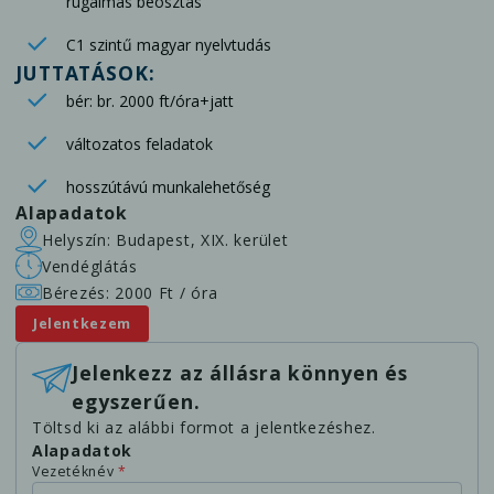
rugalmas beosztás
C1 szintű magyar nyelvtudás
JUTTATÁSOK:
bér: br. 2000 ft/óra+jatt
változatos feladatok
hosszútávú munkalehetőség
Alapadatok
Helyszín: Budapest, XIX. kerület
Vendéglátás
Bérezés: 2000 Ft / óra
Jelentkezem
Jelenkezz az állásra könnyen és
egyszerűen.
Töltsd ki az alábbi formot a jelentkezéshez.
Alapadatok
Vezetéknév
*