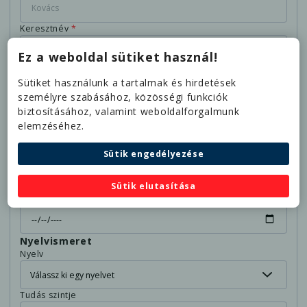
Keresztnév
*
Ez a weboldal sütiket használ!
E-mail címed
*
Sütiket használunk a tartalmak és hirdetések
személyre szabásához, közösségi funkciók
biztosításához, valamint weboldalforgalmunk
Telefonszámod
*
elemzéséhez.
Sütik engedélyezése
Melyik településen élsz?
*
Sütik elutasítása
Születési idő
Nyelvismeret
Nyelv
Tudás szintje