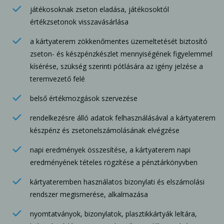
játékosoknak zseton eladása, játékosoktól
értékzsetonok visszavásárlása
a kártyaterem zökkenőmentes üzemeltetését biztosító
zseton- és készpénzkészlet mennyiségének figyelemmel
kísérése, szükség szerinti pótlására az igény jelzése a
teremvezető felé
belső értékmozgások szervezése
rendelkezésre álló adatok felhasználásával a kártyaterem
készpénz és zsetonelszámolásának elvégzése
napi eredmények összesítése, a kártyaterem napi
eredményének tételes rögzítése a pénztárkönyvben
kártyateremben használatos bizonylati és elszámolási
rendszer megismerése, alkalmazása
nyomtatványok, bizonylatok, plasztikkártyák leltára,