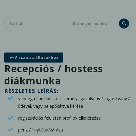
Diákoknak
Cégeknek
Kapcsolat
Vissza az állásokhoz
Általános jelentkezés adatbázisunkba
Recepciós / hostess
diákmunka
RÉSZLETES LEÍRÁS:
vendégtől belépéskor személyi igazolvány / jogosítvány /
útlevél, vagy belépőkártya kérése
regisztrációs felületen profilok ellenőrzése
pénztár nyitása/zárása