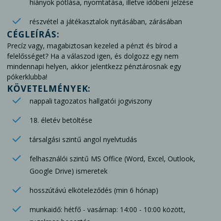
hiányok pótlása, nyomtatása, illetve időbeni jelzése
részvétel a játékasztalok nyitásában, zárásában
CÉGLEÍRÁS:
Precíz vagy, magabiztosan kezeled a pénzt és bírod a
felelősséget? Ha a válaszod igen, és dolgozz egy nem
mindennapi helyen, akkor jelentkezz pénztárosnak egy
pókerklubba!
KÖVETELMÉNYEK:
nappali tagozatos hallgatói jogviszony
18. életév betöltése
társalgási szintű angol nyelvtudás
felhasználói szintű MS Office (Word, Excel, Outlook,
Google Drive) ismeretek
hosszútávú elköteleződés (min 6 hónap)
munkaidő: hétfő - vasárnap: 14:00 - 10:00 között,