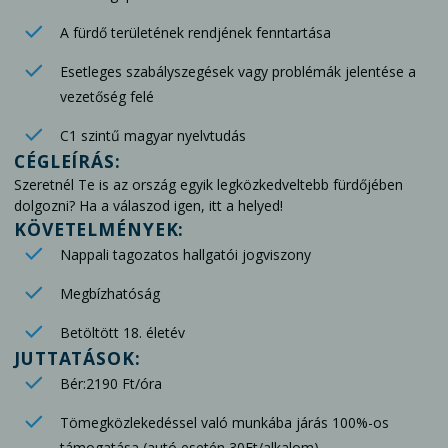
A fürdő területének rendjének fenntartása
Esetleges szabályszegések vagy problémák jelentése a
vezetőség felé
C1 szintű magyar nyelvtudás
CÉGLEÍRÁS:
Szeretnél Te is az ország egyik legközkedveltebb fürdőjében
dolgozni? Ha a válaszod igen, itt a helyed!
KÖVETELMÉNYEK:
Nappali tagozatos hallgatói jogviszony
Megbízhatóság
Betöltött 18. életév
JUTTATÁSOK:
Bér:2190 Ft/óra
Tömegközlekedéssel való munkába járás 100%-os
támogatása (autó esetén 30Ft/alkalom)