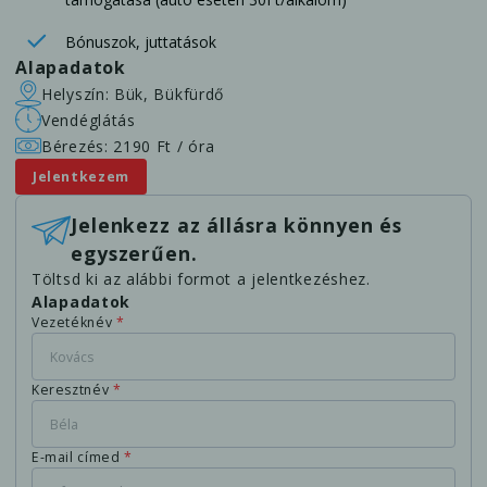
Bónuszok, juttatások
Alapadatok
Helyszín: Bük, Bükfürdő
Vendéglátás
Bérezés: 2190 Ft / óra
Jelentkezem
Jelenkezz az állásra könnyen és
egyszerűen.
Töltsd ki az alábbi formot a jelentkezéshez.
Alapadatok
Vezetéknév
*
Keresztnév
*
E-mail címed
*