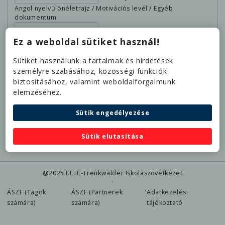
Angol nyelvű önéletrajz / Motivációs levél / Egyéb
dokumentum
Nincs fájl kiválasztva.
Fájl kiválasztása...
Ez a weboldal sütiket használ!
Rendelkezem nappali tagozatos hallgatói
jogviszonnyal
Sütiket használunk a tartalmak és hirdetések
Jelen nyilatkozatommal kifejezetten és írásban
személyre szabásához, közösségi funkciók
hozzájárulok ahhoz, hogy a Trenkwalder
biztosításához, valamint weboldalforgalmunk
Cégcsoport, mint adatkezelő a személyi
elemzéséhez.
anyagomban megadott különleges személyes
adataimat kezelje az
Adatkezelési
Sütik engedélyezése
Tájékoztatóban
foglaltakkal összhangban.
Jelentkezem
Sütik elutasítása
@2025 ELTE-Trenkwalder Iskolaszövetkezet
·
·
·
ÁSZF (Tagok
ÁSZF (Partnerek
Adatkezelési
számára)
számára)
tájékoztató