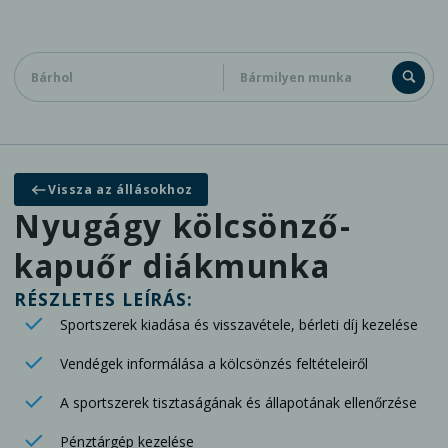
Diákoknak
Cégeknek
Kapcsolat
Vissza az állásokhoz
Általános jelentkezés adatbázisunkba
Nyugágy kölcsönző-
kapuőr diákmunka
RÉSZLETES LEÍRÁS:
Sportszerek kiadása és visszavétele, bérleti díj kezelése
Vendégek informálása a kölcsönzés feltételeiről
A sportszerek tisztaságának és állapotának ellenőrzése
Pénztárgép kezelése