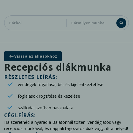
Diákoknak
Cégeknek
Kapcsolat
Vissza az állásokhoz
Általános jelentkezés adatbázisunkba
Recepciós diákmunka
RÉSZLETES LEÍRÁS:
vendégek fogadása, be- és kijelentkeztetése
foglalások rögzítése és kezelése
szállodai szoftver használata
CÉGLEÍRÁS:
Ha szeretnéd a nyarad a Balatonnál tölteni vendéglátós vagy
recepciós munkával, és nappali tagozatos diák vagy, itt a helyed!