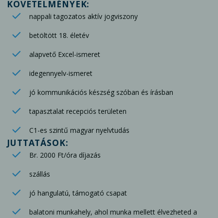
KÖVETELMÉNYEK:
nappali tagozatos aktív jogviszony
betöltött 18. életév
alapvető Excel-ismeret
idegennyelv-ismeret
jó kommunikációs készség szóban és írásban
tapasztalat recepciós területen
C1-es szintű magyar nyelvtudás
JUTTATÁSOK:
Br. 2000 Ft/óra díjazás
szállás
jó hangulatú, támogató csapat
balatoni munkahely, ahol munka mellett élvezheted a