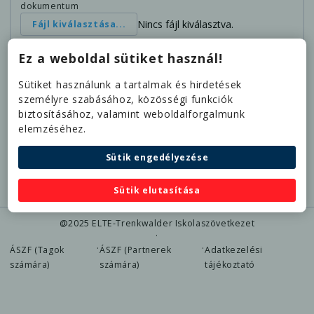
dokumentum
Nincs fájl kiválasztva.
Fájl kiválasztása...
Rendelkezem nappali tagozatos hallgatói
Ez a weboldal sütiket használ!
jogviszonnyal
Jelen nyilatkozatommal kifejezetten és írásban
Sütiket használunk a tartalmak és hirdetések
hozzájárulok ahhoz, hogy a Trenkwalder
személyre szabásához, közösségi funkciók
Cégcsoport, mint adatkezelő a személyi
biztosításához, valamint weboldalforgalmunk
anyagomban megadott különleges személyes
elemzéséhez.
adataimat kezelje az
Adatkezelési
Tájékoztatóban
foglaltakkal összhangban.
Sütik engedélyezése
Jelentkezem
Sütik elutasítása
@2025 ELTE-Trenkwalder Iskolaszövetkezet
·
·
·
ÁSZF (Tagok
ÁSZF (Partnerek
Adatkezelési
számára)
számára)
tájékoztató