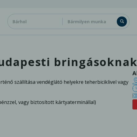
udapesti bringásoknak
A
énő szállítása vendéglátó helyekre teherbiciklivel vagy
nzzel, vagy biztosított kártyaterminállal)