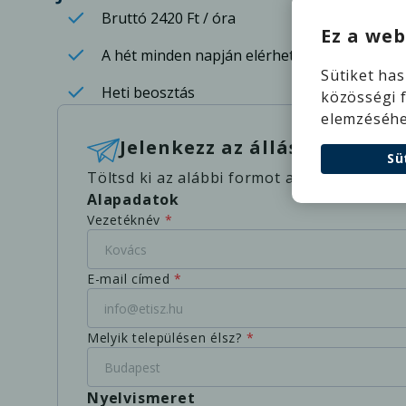
Bruttó 2420 Ft / óra
Ez a web
A hét minden napján elérhető műszakok
Sütiket ha
Heti beosztás
közösségi 
elemzéséhe
Jelenkezz az állásra könnye
Sü
Töltsd ki az alábbi formot a jelentkezéshe
Alapadatok
Vezetéknév
*
E-mail címed
*
Melyik településen élsz?
*
Nyelvismeret