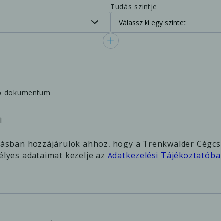
Tudás szintje
yéb dokumentum
i
írásban hozzájárulok ahhoz, hogy a Trenkwalder Cégcs
yes adataimat kezelje az
Adatkezelési Tájékoztatób