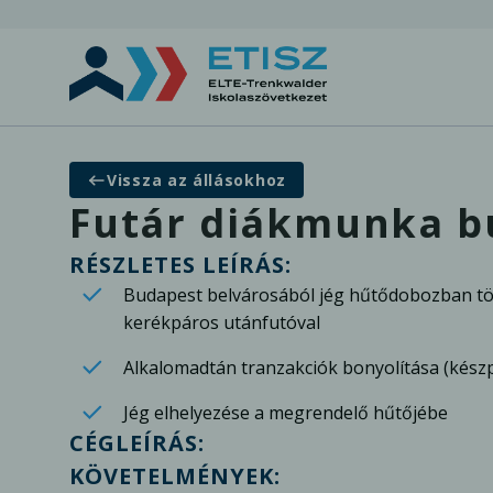
Vissza az állásokhoz
Futár diákmunka b
RÉSZLETES LEÍRÁS:
Budapest belvárosából jég hűtődobozban tört
kerékpáros utánfutóval
Alkalomadtán tranzakciók bonyolítása (készpé
Jég elhelyezése a megrendelő hűtőjébe
CÉGLEÍRÁS:
KÖVETELMÉNYEK: