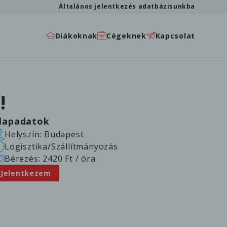
Általános jelentkezés adatbázisunkba
Diákoknak
Cégeknek
Kapcsolat
!
lapadatok
Helyszín: Budapest
Logisztika/Szállítmányozás
Bérezés: 2420 Ft / óra
Jelentkezem