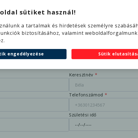
oldal sütiket használ!
sználunk a tartalmak és hirdetések személyre szabásá
funkciók biztosításához, valamint weboldalforgalmunk
z.
n és egyszerűen.
tik engedélyezése
Sütik elutasítás
z.
Keresztnév
*
Telefonszámod
*
Születési idő