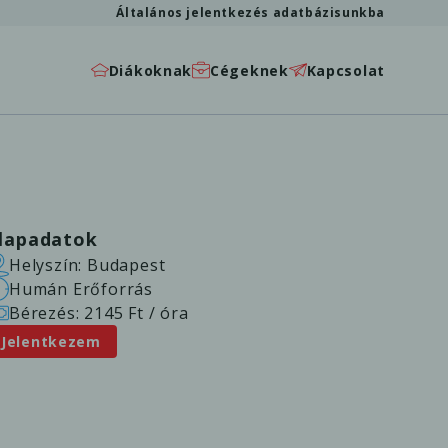
Általános jelentkezés adatbázisunkba
Diákoknak
Cégeknek
Kapcsolat
lapadatok
Helyszín: Budapest
Humán Erőforrás
Bérezés: 2145 Ft / óra
Jelentkezem