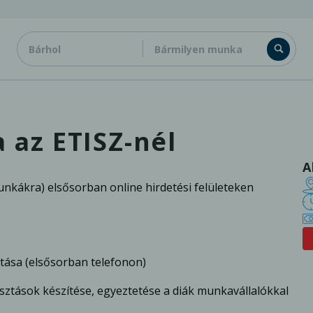
az ETISZ-nél
A
unkákra) elsősorban online hirdetési felületeken
atása (elsősorban telefonon)
sztások készítése, egyeztetése a diák munkavállalókkal