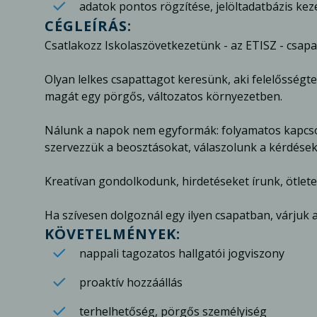
adatok pontos rögzítése, jelöltadatbázis kez
CÉGLEÍRÁS:
Csatlakozz Iskolaszövetkezetünk - az ETISZ - csap
Olyan lelkes csapattagot keresünk, aki felelősségtel
magát egy pörgős, változatos környezetben.
Nálunk a napok nem egyformák: folyamatos kapcso
szervezzük a beosztásokat, válaszolunk a kérdések
Kreatívan gondolkodunk, hirdetéseket írunk, ötlet
Ha szívesen dolgoznál egy ilyen csapatban, várjuk a
KÖVETELMÉNYEK:
nappali tagozatos hallgatói jogviszony
proaktív hozzáállás
terhelhetőség, pörgős személyiség