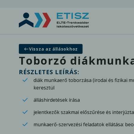
Vissza az állásokhoz
Toborzó diákmunka 
RÉSZLETES LEÍRÁS:
diák munkaerő toborzása (irodai és fizikai m
keresztül
álláshirdetések írása
jelentkezők szakmai előszűrése és interjúzt
munkaerő-szervezési feladatok ellátása: beo