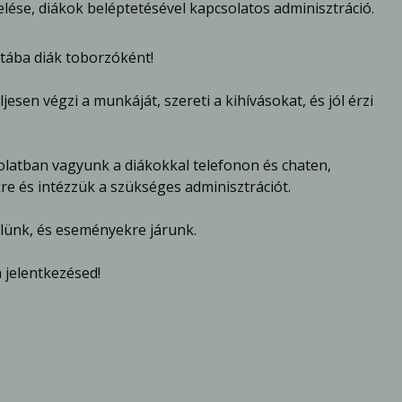
elése, diákok beléptetésével kapcsolatos adminisztráció.
atába diák toborzóként!
jesen végzi a munkáját, szereti a kihívásokat, és jól érzi
latban vagyunk a diákokkal telefonon és chaten,
re és intézzük a szükséges adminisztrációt.
elünk, és eseményekre járunk.
 jelentkezésed!