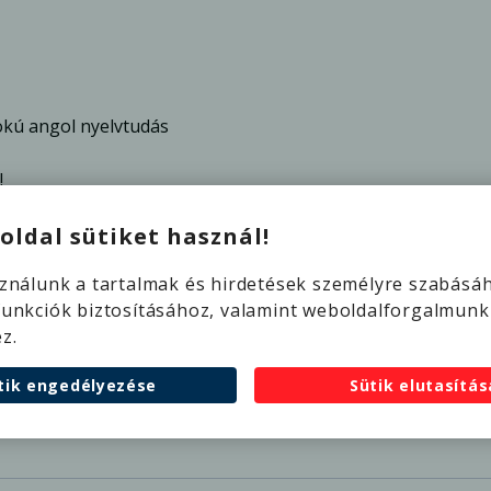
kú angol nyelvtudás
!
oldal sütiket használ!
sználunk a tartalmak és hirdetések személyre szabásá
funkciók biztosításához, valamint weboldalforgalmunk
z.
fice lehetősége)
tik engedélyezése
Sütik elutasítás