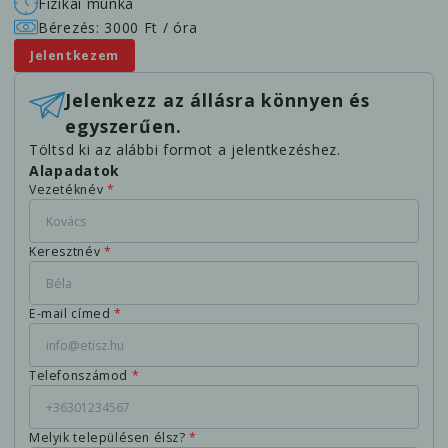
Fizikai munka
Bérezés: 3000 Ft / óra
Jelentkezem
Jelenkezz az állásra könnyen és
egyszerűen.
Töltsd ki az alábbi formot a jelentkezéshez.
Alapadatok
Vezetéknév
*
Keresztnév
*
E-mail címed
*
Telefonszámod
*
Melyik településen élsz?
*