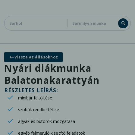
Diákoknak
Cégeknek
Kapcsolat
Vissza az állásokhoz
Általános jelentkezés adatbázisunkba
Nyári diákmunka
Balatonakarattyán
RÉSZLETES LEÍRÁS:
minibár feltöltése
szobák rendbe tétele
ágyak és bútorok mozgatása
egyéb felmerülő kisegítő feladatok