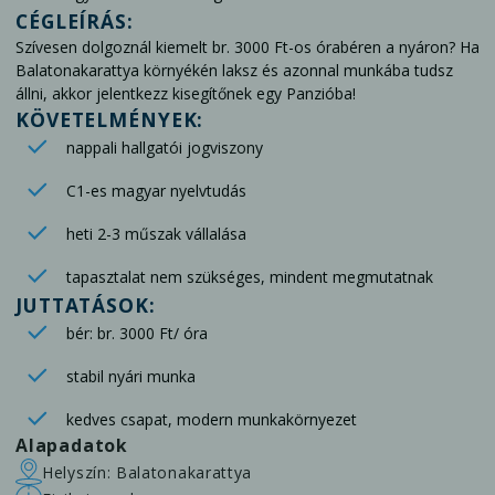
CÉGLEÍRÁS:
Szívesen dolgoznál kiemelt br. 3000 Ft-os órabéren a nyáron? Ha
Balatonakarattya környékén laksz és azonnal munkába tudsz
állni, akkor jelentkezz kisegítőnek egy Panzióba!
KÖVETELMÉNYEK:
nappali hallgatói jogviszony
C1-es magyar nyelvtudás
heti 2-3 műszak vállalása
tapasztalat nem szükséges, mindent megmutatnak
JUTTATÁSOK:
bér: br. 3000 Ft/ óra
stabil nyári munka
kedves csapat, modern munkakörnyezet
Alapadatok
Helyszín: Balatonakarattya