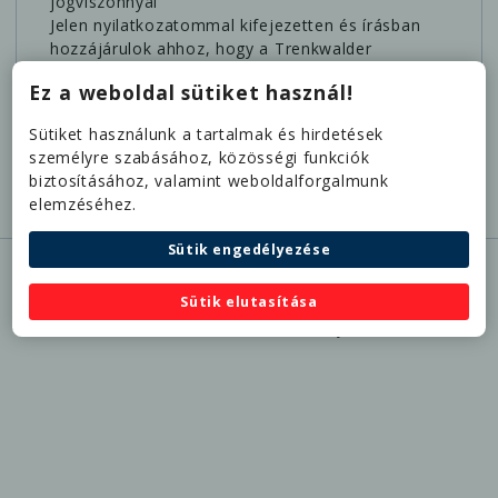
jogviszonnyal
Jelen nyilatkozatommal kifejezetten és írásban
hozzájárulok ahhoz, hogy a Trenkwalder
Cégcsoport, mint adatkezelő a személyi
Ez a weboldal sütiket használ!
anyagomban megadott különleges személyes
adataimat kezelje az
Adatkezelési
Sütiket használunk a tartalmak és hirdetések
Tájékoztatóban
foglaltakkal összhangban.
személyre szabásához, közösségi funkciók
Jelentkezem
biztosításához, valamint weboldalforgalmunk
elemzéséhez.
Sütik engedélyezése
@2025 ELTE-Trenkwalder Iskolaszövetkezet
·
Sütik elutasítása
·
·
ÁSZF (Tagok
ÁSZF (Partnerek
Adatkezelési
számára)
számára)
tájékoztató