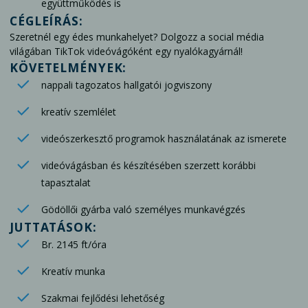
együttműködés is
CÉGLEÍRÁS:
Szeretnél egy édes munkahelyet? Dolgozz a social média
világában TikTok videóvágóként egy nyalókagyárnál!
KÖVETELMÉNYEK:
nappali tagozatos hallgatói jogviszony
kreatív szemlélet
videószerkesztő programok használatának az ismerete
videóvágásban és készítésében szerzett korábbi
tapasztalat
Gödöllői gyárba való személyes munkavégzés
JUTTATÁSOK:
Br. 2145 ft/óra
Kreatív munka
Szakmai fejlődési lehetőség