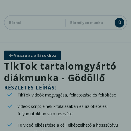
Diákoknak
Cégeknek
Kapcsolat
Vissza az állásokhoz
Általános jelentkezés adatbázisunkba
TikTok tartalomgyártó
diákmunka - Gödöllő
RÉSZLETES LEÍRÁS:
TikTok videók megvágása, feliratozása és feltöltése
videók scriptjeinek kitalálásában és az ötletelési
folyamatokban való részvétel
10 videó elkészítése a cél, elképzelhető a hosszútávú