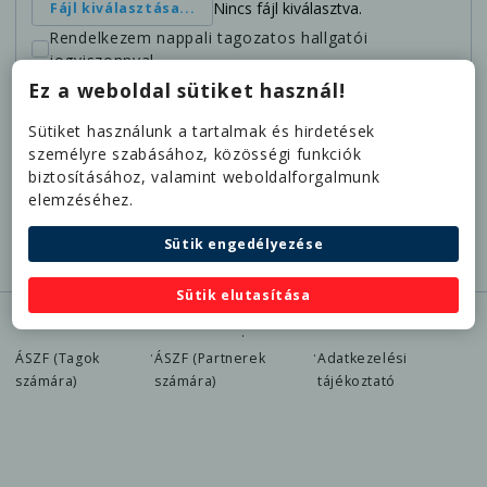
Nincs fájl kiválasztva.
Fájl kiválasztása...
Rendelkezem nappali tagozatos hallgatói
jogviszonnyal
Jelen nyilatkozatommal kifejezetten és írásban
Ez a weboldal sütiket használ!
hozzájárulok ahhoz, hogy a Trenkwalder
Cégcsoport, mint adatkezelő a személyi
Sütiket használunk a tartalmak és hirdetések
anyagomban megadott különleges személyes
személyre szabásához, közösségi funkciók
adataimat kezelje az
Adatkezelési
biztosításához, valamint weboldalforgalmunk
Tájékoztatóban
foglaltakkal összhangban.
elemzéséhez.
Jelentkezem
Sütik engedélyezése
Sütik elutasítása
@2025 ELTE-Trenkwalder Iskolaszövetkezet
·
·
·
ÁSZF (Tagok
ÁSZF (Partnerek
Adatkezelési
számára)
számára)
tájékoztató